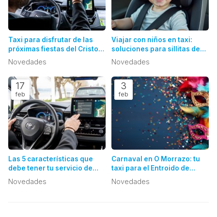
Taxi para disfrutar de las
Viajar con niños en taxi:
próximas fiestas del Cristo
soluciones para sillitas de
de Cangas: evita colas y
coche y seguridad
Novedades
Novedades
vuelve a casa seguro
17
3
feb
feb
Las 5 características que
Carnaval en O Morrazo: tu
debe tener tu servicio de
taxi para el Entroido de
taxi
Marín y Cobres
Novedades
Novedades