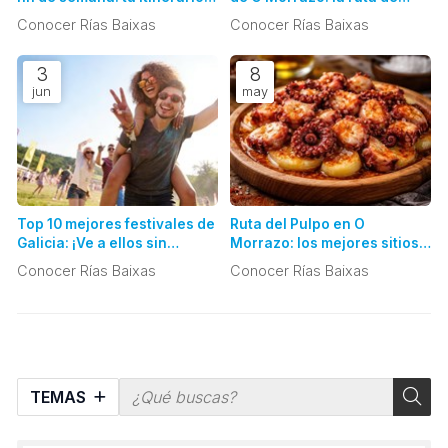
perfecto y sin
playas imprescindibles en
Conocer Rías Baixas
Conocer Rías Baixas
preocupaciones
un día
3
8
jun
may
Top 10 mejores festivales de
Ruta del Pulpo en O
Galicia: ¡Ve a ellos sin
Morrazo: los mejores sitios
problemas de aparcamiento
para probar el "Polbo á
Conocer Rías Baixas
Conocer Rías Baixas
con nuestro taxi!
Feira", ¡y olvídate de
conducir!
TEMAS