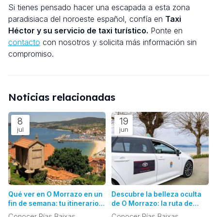
Si tienes pensado hacer una escapada a esta zona
paradisiaca del noroeste español, confía en
Taxi
Héctor y su servicio de taxi turístico.
Ponte en
contacto
con nosotros y solicita más información sin
compromiso.
Noticias relacionadas
8
19
jul
jun
Qué ver en O Morrazo en un
Descubre la belleza oculta
fin de semana: tu itinerario
de O Morrazo: la ruta de
perfecto y sin
playas imprescindibles en
Conocer Rías Baixas
Conocer Rías Baixas