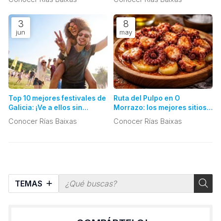
preocupaciones
un día
3
8
jun
may
Top 10 mejores festivales de
Ruta del Pulpo en O
Galicia: ¡Ve a ellos sin
Morrazo: los mejores sitios
problemas de aparcamiento
para probar el "Polbo á
Conocer Rías Baixas
Conocer Rías Baixas
con nuestro taxi!
Feira", ¡y olvídate de
conducir!
TEMAS