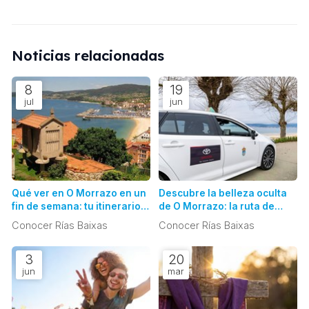
Noticias relacionadas
8
19
jul
jun
Qué ver en O Morrazo en un
Descubre la belleza oculta
fin de semana: tu itinerario
de O Morrazo: la ruta de
perfecto y sin
playas imprescindibles en
Conocer Rías Baixas
Conocer Rías Baixas
preocupaciones
un día
3
20
jun
mar