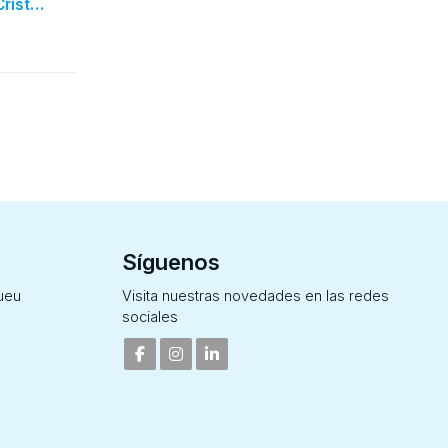
Cristo
s y
Síguenos
ueu
Visita nuestras novedades en las redes
sociales