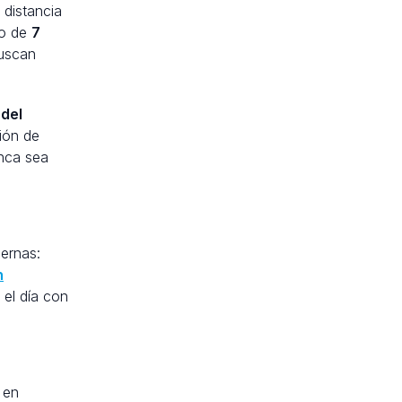
 distancia
lo de
7
buscan
del
ión de
unca sea
ernas:
n
 el día con
 en