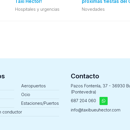
Taxi Héctor!
próximas fiestas del 
de Cangas: evita cola
Hospitales y urgencias
Novedades
vuelve a casa seguro
os
Contacto
Aeropuertos
Pazos Fontenla, 37 - 36930 B
(Pontevedra)
Ocio
687 204 060
Estaciones/Puertos
info@taxibueuhector.com
n conductor