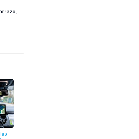
orrazo
,
 las