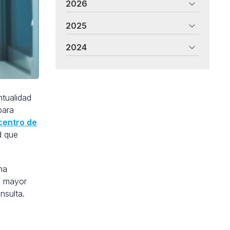
2026
2025
2024
ntualidad
para
 centro de
d que
ma
a mayor
nsulta.